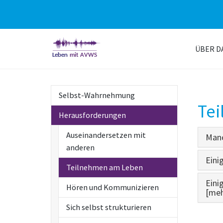
Skip
to
ÜBER D
main
content
Selbst-Wahrnehmung
Te
Herausforderungen
Auseinandersetzen mit
Manc
anderen
Eini
Teilnehmen am Leben
Eini
Hören und Kommunizieren
[mehr
Sich selbst strukturieren