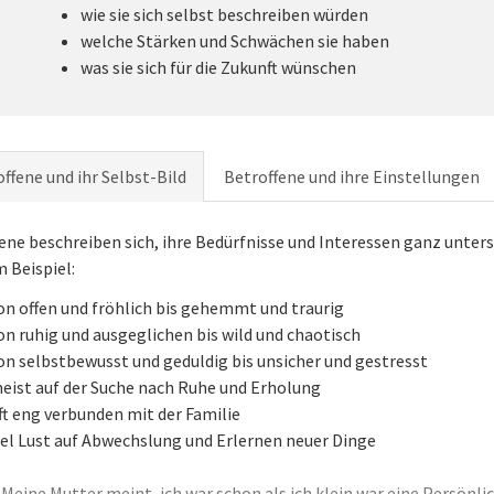
wie sie sich selbst beschreiben würden
welche Stärken und Schwächen sie haben
was sie sich für die Zukunft wünschen
ffene und ihr Selbst-Bild
Betroffene und ihre Einstellungen
ene beschreiben sich, ihre Bedürfnisse und Interessen ganz unters
 Beispiel:
on offen und fröhlich bis gehemmt und traurig
on ruhig und ausgeglichen bis wild und chaotisch
on selbstbewusst und geduldig bis unsicher und gestresst
eist auf der Suche nach Ruhe und Erholung
ft eng verbunden mit der Familie
iel Lust auf Abwechslung und Erlernen neuer Dinge
„Meine Mutter meint, ich war schon als ich klein war eine Persönl