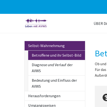
Skip
to
ÜBER D
main
content
Selbst-Wahrnehmung
Bet
Betroffene und ihr Selbst-Bild
Ob und 
Diagnose und Verlauf der
Für das
AVWS
Außerde
Bedeutung und Einfluss der
AVWS
Herausforderungen
Umgangsweisen