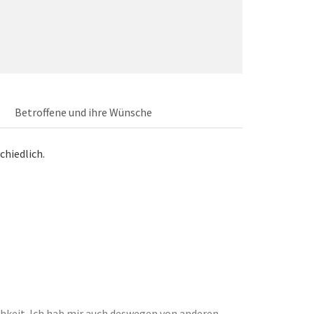
Betroffene und ihre Wünsche
chiedlich.
ichkeit. Ich hab mir auch deswegen von anderen