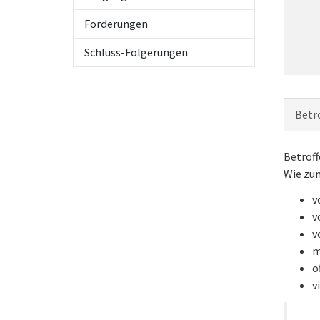
Forderungen
Schluss-Folgerungen
Betro
Betroff
Wie zum
v
v
v
m
o
v