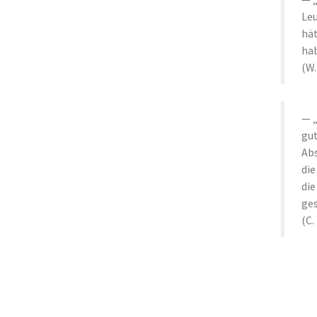
Leu
hät
hab
(W.
gut
Abs
die
die
ges
(C.