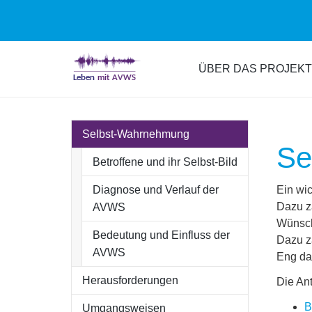
Skip
to
ÜBER DAS PROJEKT
main
content
Selbst-Wahrnehmung
Se
Betroffene und ihr Selbst-Bild
Diagnose und Verlauf der
Ein wi
AVWS
Dazu z
Wünsch
Bedeutung und Einfluss der
Dazu z
AVWS
Eng da
Herausforderungen
Die An
B
Umgangsweisen