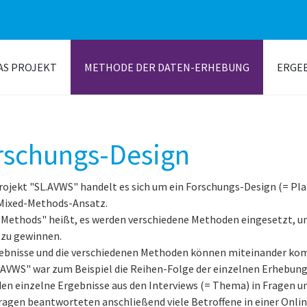
AS PROJEKT
METHODE DER DATEN-ERHEBUNG
ERGE
rschungs-Design
ojekt "SL.AVWS" handelt es sich um ein Forschungs-Design (= P
Mixed-Methods-Ansatz.
-Methods" heißt, es werden verschiedene Methoden eingesetzt, u
zu gewinnen.
ebnisse und die verschiedenen Methoden können miteinander komb
.AVWS" war zum Beispiel die Reihen-Folge der einzelnen Erhebun
en einzelne Ergebnisse aus den Interviews (= Thema) in Fragen u
ragen beantworteten anschließend viele Betroffene in einer Onli