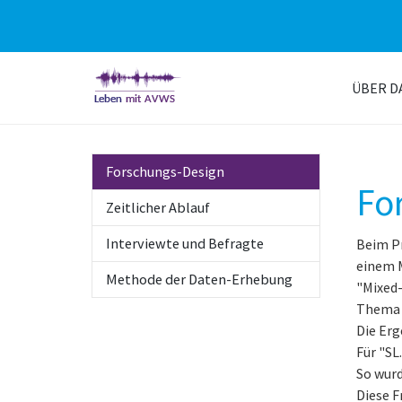
Skip
to
ÜBER D
main
content
Forschungs-Design
Fo
Zeitlicher Ablauf
Interviewte und Befragte
Beim Pr
einem 
Methode der Daten-Erhebung
"Mixed
Thema 
Die Erg
Für "SL
So wurd
Diese F