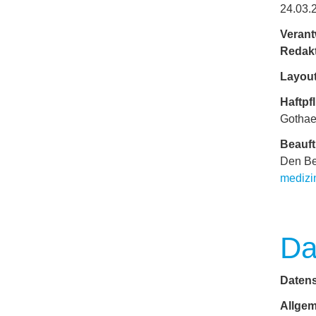
24.03.2
Verant
Redak
Layou
Haftpf
Gothae
Beauft
Den Be
medizi
Da
Datens
Allgem