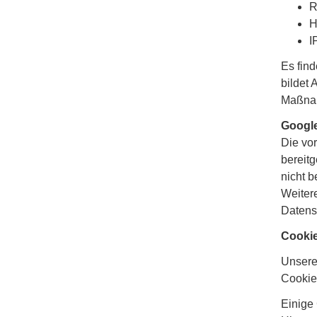
R
H
I
Es fin
bildet 
Maßnah
Google
Die vor
bereitg
nicht b
Weitere
Datens
Cooki
Unsere
Cookies
Einige