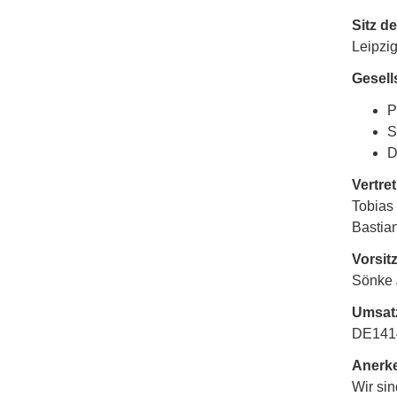
Sitz de
Leipzi
Gesell
P
S
D
Vertre
Tobias
Bastia
Vorsit
Sönke
Umsatz
DE141
Anerke
Wir si