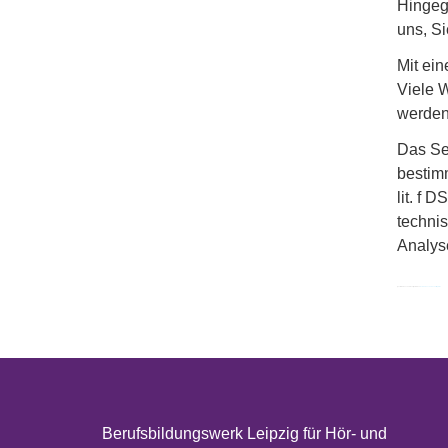
Hingeg
uns, S
Mit ei
Viele 
werden
Das Se
bestimm
lit. f 
technis
Analyse
Quelle: Datenschutz-Konfigurator von
mein-datenschutzbeauftragter.de
Berufsbildungswerk Leipzig für Hör- und