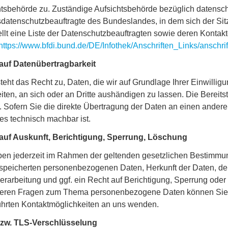
tsbehörde zu. Zuständige Aufsichtsbehörde bezüglich datenschu
datenschutzbeauftragte des Bundeslandes, in dem sich der Sit
ellt eine Liste der Datenschutzbeauftragten sowie deren Kontak
https://www.bfdi.bund.de/DE/Infothek/Anschriften_Links/anschri
auf Datenübertragbarkeit
teht das Recht zu, Daten, die wir auf Grundlage Ihrer Einwilligu
iten, an sich oder an Dritte aushändigen zu lassen. Die Bereit
 Sofern Sie die direkte Übertragung der Daten an einen anderen
es technisch machbar ist.
auf Auskunft, Berichtigung, Sperrung, Löschung
ben jederzeit im Rahmen der geltenden gesetzlichen Bestimmun
espeicherten personenbezogenen Daten, Herkunft der Daten, d
erarbeitung und ggf. ein Recht auf Berichtigung, Sperrung ode
teren Fragen zum Thema personenbezogene Daten können Sie s
ührten Kontaktmöglichkeiten an uns wenden.
zw. TLS-Verschlüsselung