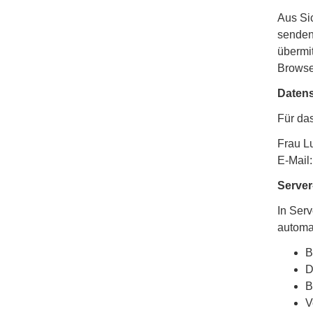
Aus Sic
senden
übermit
Browse
Datens
Für das
Frau L
E-Mail
Server
In Serv
automat
B
D
B
V