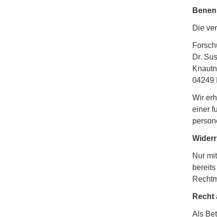
Benenn
Die ver
Forsch
Dr. Su
Knautn
04249 
Wir er
einer 
person
Widerr
Nur mit
bereits
Rechtmä
Recht 
Als Bet