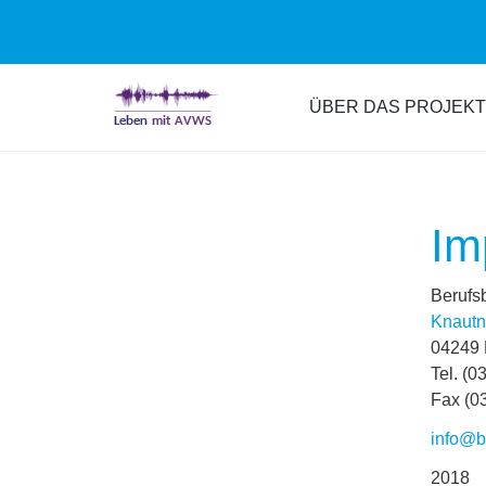
Zum
Hauptinhalt
ÜBER DAS PROJEKT
springen
Im
Berufs
Knautna
04249 
Tel. (0
Fax (0
info@b
2018