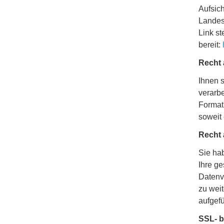
Aufsich
Landes
Link st
bereit:
Recht 
Ihnen s
verarbe
Format.
soweit 
Recht 
Sie ha
Ihre g
Datenv
zu wei
aufgef
SSL- b