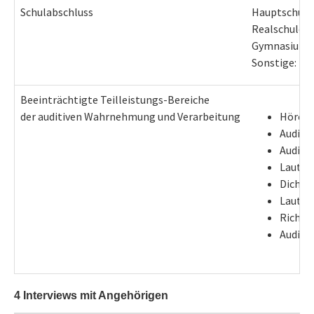
Schulabschluss
Hauptschule:
Realschule: 2
Gymnasium: 3
Sonstige: 25 
Beeinträchtigte Teilleistungs-Bereiche
der auditiven Wahrnehmung und Verarbeitung
Hören i
Auditiv
Auditiv
Lautdis
Dichoti
Lauthe
Richtun
Auditiv
4 Interviews mit Angehörigen