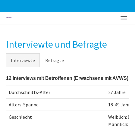
Zum
Togg
Hauptinhalt
navig
springen
Interviewte und Befragte
Interviewte
Befragte
12 Interviews mit Betroffenen (Erwachsene mit AVWS)
Durchschnitts-Alter
27 Jahre
Alters-Spanne
18-49 Jahre
Geschlecht
Weiblich: 83 
Männlich: 17 