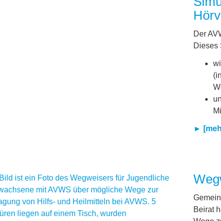
Simu
Hörv
Der AVW
Dieses 
wi
(i
Wö
un
Mi
► [mehr
Wegw
Gemeins
Beirat 