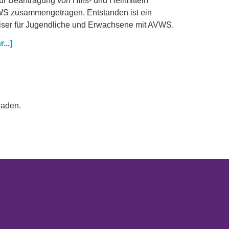
r Beantragung von Hilfs- und Heilmitteln
S zusammengetragen. Entstanden ist ein
er für Jugendliche und Erwachsene mit AVWS.
...]
laden.