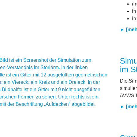
im
in
in
► [mehr
Simu
im S
Die Sim
simulie
AVWS-B
► [mehr