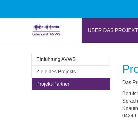
Zum
Hauptinhalt
ÜBER DAS PROJEKT
springen
Einführung AVWS
Pro
Ziele des Projekts
Das Pr
Projekt-Partner
Berufs
Sprac
Knautn
04249 